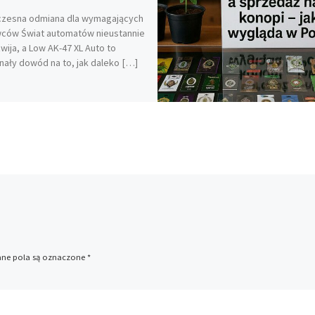
zesna odmiana dla wymagających
ców Świat automatów nieustannie
zwija, a Low AK-47 XL Auto to
ały dowód na to, jak daleko […]
e pola są oznaczone
*