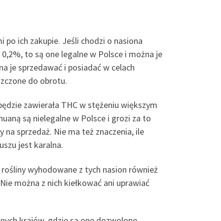
 po ich zakupie. Jeśli chodzi o nasiona
 0,2%, to są one legalne w Polsce i można je
na je sprzedawać i posiadać w celach
szczone do obrotu.
 będzie zawierała THC w stężeniu większym
uaną są nielegalne w Polsce i grozi za to
y na sprzedaż. Nie ma też znaczenia, ile
szu jest karalna.
ż rośliny wyhodowane z tych nasion również
Nie można z nich kiełkować ani uprawiać
nych krajów, gdzie są one dozwolone.