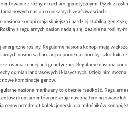
ymentowanie z różnymi cechami genetycznymi. Pyłek z rośli
stania nowych nasion o unikalnych właściwościach.
 nasiona konopi mają silniejszą i bardziej stabilną genety
ośliny z regularnych nasion nadają się idealnie na rośliny-
ej energiczne rośliny. Regularne nasiona konopi mają większą
ularnych nasion są bardziej odporne na choroby, szkodniki
przetrwania cennej puli genetycznej. Regularne nasiona kon
cechy odmian landrasowych i klasycznych. Dzięki nim można 
ać nowe kombinacje genów.
egularne nasiona marihuany to obecnie rzadkość. Regularne 
centów i konsumentów preferuje nasiona feminizowane lub
 cenny przedmiot kolekcjonerski dla miłośników konopi, któ