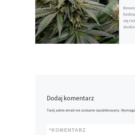
Nowoc
hodow
się ro
doskon
Dodaj komentarz
Twój adres email nie zostanie opublikowany.
Wymagan
*
KOMENTARZ