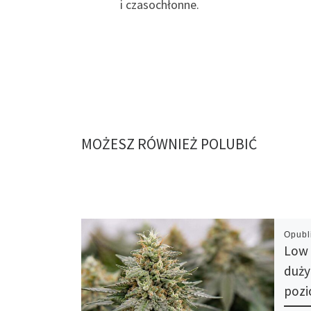
i czasochłonne.
MOŻESZ RÓWNIEŻ POLUBIĆ
Opub
Low 
duży
poz