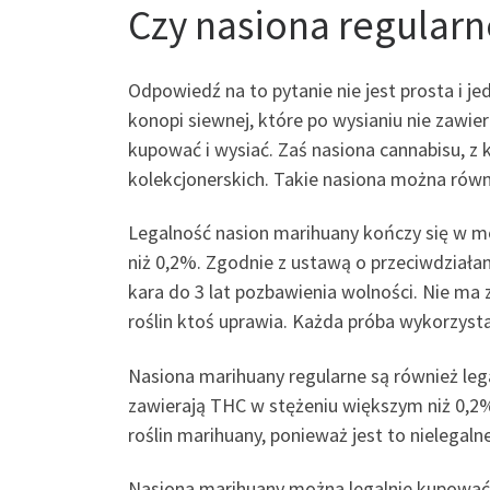
Czy nasiona regularn
Odpowiedź na to pytanie nie jest prosta i je
konopi siewnej, które po wysianiu nie zawie
kupować i wysiać. Zaś nasiona cannabisu, z 
kolekcjonerskich. Takie nasiona można równ
Legalność nasion marihuany kończy się w m
niż 0,2%. Zgodnie z ustawą o przeciwdziałan
kara do 3 lat pozbawienia wolności. Nie ma z
roślin ktoś uprawia. Każda próba wykorzysta
Nasiona marihuany regularne są również leg
zawierają THC w stężeniu większym niż 0,2%
roślin marihuany, ponieważ jest to nielegaln
Nasiona marihuany można legalnie kupować 