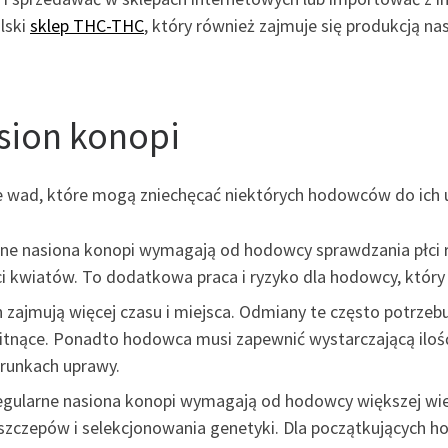
lski
sklep THC-THC
, który również zajmuje się produkcją nas
sion konopi
 wad, które mogą zniechęcać niektórych hodowców do ich up
arne nasiona konopi wymagają od hodowcy sprawdzania płci 
ci kwiatów. To dodatkowa praca i ryzyko dla hodowcy, który
 zajmują więcej czasu i miejsca. Odmiany te często potrzebu
nące. Ponadto hodowca musi zapewnić wystarczającą ilość m
runkach uprawy.
Regularne nasiona konopi wymagają od hodowcy większej wie
nia szczepów i selekcjonowania genetyki. Dla początkujący