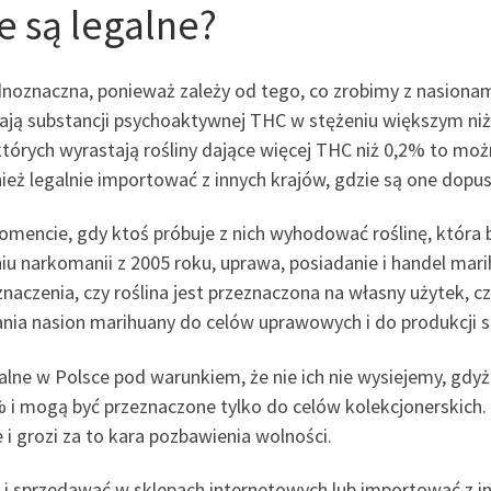
e są legalne?
dnoznaczna, ponieważ zależy od tego, co zrobimy z nasionami
rają substancji psychoaktywnej THC w stężeniu większym niż
których wyrastają rośliny dające więcej THC niż 0,2% to moż
ież legalnie importować z innych krajów, gdzie są one dopu
omencie, gdy ktoś próbuje z nich wyhodować roślinę, która
iu narkomanii z 2005 roku, uprawa, posiadanie i handel marih
naczenia, czy roślina jest przeznaczona na własny użytek, cz
nia nasion marihuany do celów uprawowych i do produkcji su
alne w Polsce pod warunkiem, że nie ich nie wysiejemy, gdy
 i mogą być przeznaczone tylko do celów kolekcjonerskich. 
e i grozi za to kara pozbawienia wolności.
i sprzedawać w sklepach internetowych lub importować z in