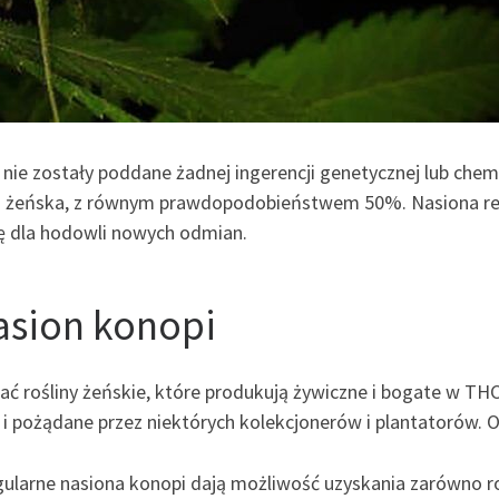
nie zostały poddane żadnej ingerencji genetycznej lub chemic
 i żeńska, z równym prawdopodobieństwem 50%. Nasiona r
ę dla hodowli nowych odmian.
asion konopi
 rośliny żeńskie, które produkują żywiczne i bogate w THC
e i pożądane przez niektórych kolekcjonerów i plantatorów. O
gularne nasiona konopi dają możliwość uzyskania zarówno roś