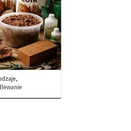
 od tradycyjnej ziemi na rzecz
ołączenie wygody klasycznych
styczną dla hydroponiki. Warto
sowe powstaje z rozdrobnionych
ysłu spożywczego. Dzięki […]
odzaje,
dlewanie