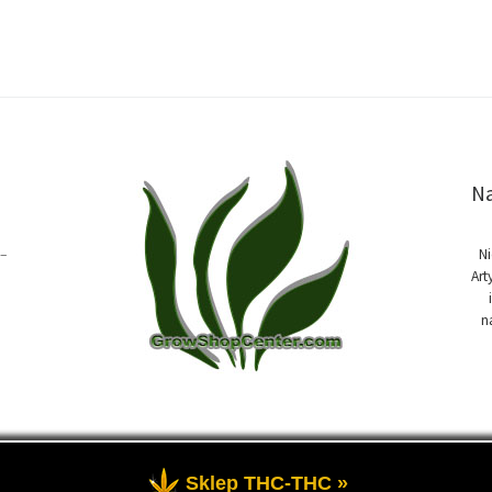
Na
–
Ni
Art
n
Sklep THC-THC »