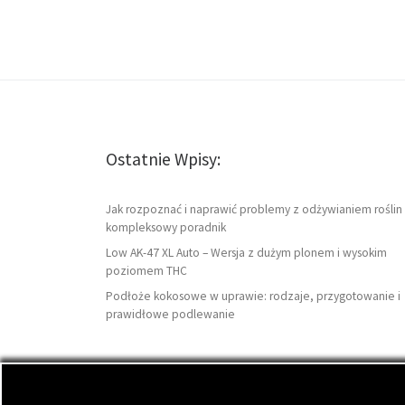
Ostatnie Wpisy:
Jak rozpoznać i naprawić problemy z odżywianiem roślin 
kompleksowy poradnik
Low AK-47 XL Auto – Wersja z dużym plonem i wysokim
poziomem THC
Podłoże kokosowe w uprawie: rodzaje, przygotowanie i
prawidłowe podlewanie