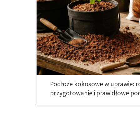
Wielu ogrodników na pewnym etapie rozważa odejście
włókna kokosowego. Uprawa w tym medium stanowi p
doniczek z precyzją oraz dynamiką wzrostu charaktery
również podkreślić aspekt ekologiczny. Włókno koko
łupin orzechów kokosowych, które są odpadem przem
Podłoże kokosowe w uprawie: r
przygotowanie i prawidłowe po