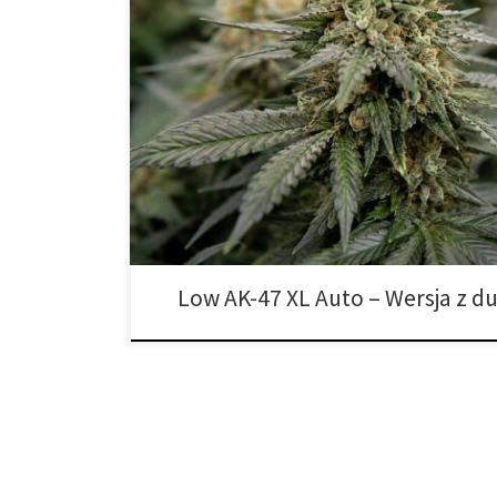
Nowoczesna odmiana dla wymagających hodowców Świ
rozwija, a Low AK-47 XL Auto to doskonały dowód na t
marihuany autofloweringowej. Nowa wersja od THC-THC
którzy pragną połączyć szybki cykl kwitnienia, duży pl
jednej, kompaktowej roślinie. […]
Low AK-47 XL Auto – Wersja z 