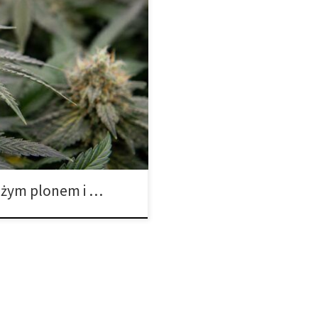
at automatów nieustannie się
o, jak daleko zaszła genetyka
 została stworzona dla tych,
on i wysokie stężenie THC w
dużym plonem i …