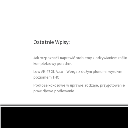
Ostatnie Wpisy:
Jak rozpoznać i naprawić problemy z odżywianiem roślin 
kompleksowy poradnik
Low AK-47 XL Auto – Wersja z dużym plonem i wysokim
poziomem THC
Podłoże kokosowe w uprawie: rodzaje, przygotowanie i
prawidłowe podlewanie
© 2026
GrowShopCenter.com
– Wszelkie prawa zas