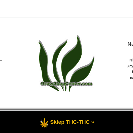
Na
–
Ni
Art
n
Sklep THC-THC »
trzeżone
- Domowe ogrodnictwo, informacje i porady na temat uprawy 