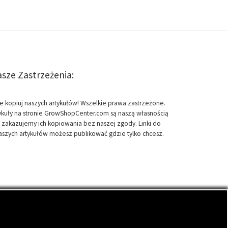
sze Zastrzeżenia:
e kopiuj naszych artykułów! Wszelkie prawa zastrzeżone.
ykuły na stronie GrowShopCenter.com są naszą własnością
i zakazujemy ich kopiowania bez naszej zgody. Linki do
aszych artykułów możesz publikować gdzie tylko chcesz.
roślin.