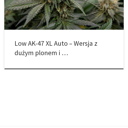
dla tych, którzy pragną połączyć szybki cykl kwitnienia, duży plon i
wysokie stężenie THC w jednej, kompaktowej roślinie. […]
Low AK-47 XL Auto – Wersja z
dużym plonem i …