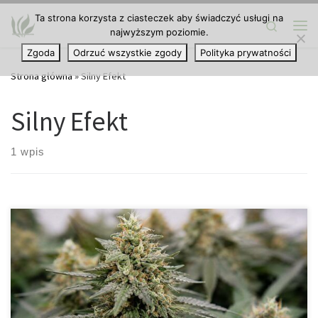
Ta strona korzysta z ciasteczek aby świadczyć usługi na
Przejdź do treści
Search
najwyższym poziomie.
Me
Zgoda
Odrzuć wszystkie zgody
Polityka prywatności
Strona główna
»
Silny Efekt
Silny Efekt
1 wpis
Nowoczesna odmiana dla wymagających hodowców Świat
automatów nieustannie się rozwija, a Low AK-47 XL Auto to
doskonały dowód na to, jak daleko zaszła genetyka marihuany
autofloweringowej. Nowa wersja od THC-THC została stworzona