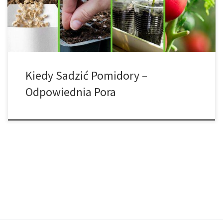
podpowiemy Ci, jak przygotować rozsadę pomidorów i kiedy ją
wysadzić na miejsce […]
Kiedy Sadzić Pomidory –
Odpowiednia Pora