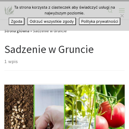
Ta strona korzysta z ciasteczek aby świadczyć usługi na
Przejdź do treści
Search
najwyższym poziomie.
Me
Zgoda
Odrzuć wszystkie zgody
Polityka prywatności
Strona główna
»
Sadzenie w Gruncie
Sadzenie w Gruncie
1 wpis
Pomidory to jedne z najpopularniejszych warzyw uprawianych w
ogrodach i na działkach. Są smaczne, zdrowe i uniwersalne w
kuchni. Aby cieszyć się obfitymi plonami pomidorów, trzeba
jednak wiedzieć, kiedy i jak je siać i sadzić. W tym artykule