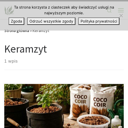
Ta strona korzysta z ciasteczek aby świadczyć usługi na
Przejdź do treści
Search
najwyższym poziomie.
Me
Zgoda
Odrzuć wszystkie zgody
Polityka prywatności
Strona główna
»
Keramzyt
Keramzyt
1 wpis
Wielu ogrodników na pewnym etapie rozważa odejście od
tradycyjnej ziemi na rzecz włókna kokosowego. Uprawa w tym
medium stanowi połączenie wygody klasycznych doniczek z
precyzją oraz dynamiką wzrostu charakterystyczną dla
hydroponiki. Warto również podkreślić aspekt ekologiczny.